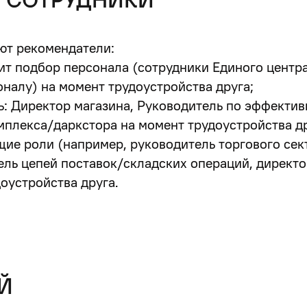
 СОТРУДНИКИ
ют рекомендатели:
дит подбор персонала (сотрудники Единого центр
налу) на момент трудоустройства друга;
: Директор магазина, Руководитель по эффективн
мплекса/даркстора на момент трудоустройства др
ие роли (например, руководитель торгового сект
ель цепей поставок/складских операций, директо
доустройства друга.
Й