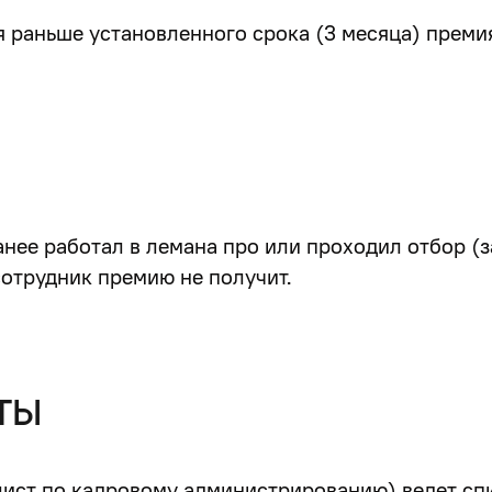
 раньше установленного срока (3 месяца) премия
ее работал в лемана про или проходил отбор (за
сотрудник премию не получит.
ТЫ
ист по кадровому администрированию) ведет сп