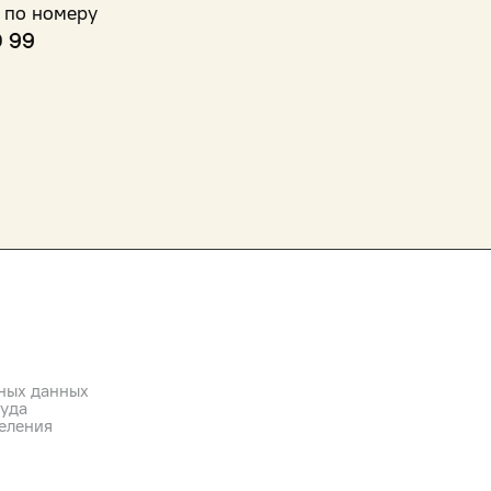
 по номеру
0 99
ных данных
руда
еления