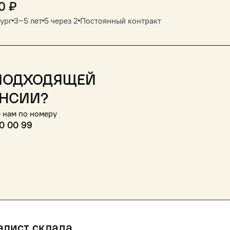
0
₽
ург
3‒5 лет
5 через 2
Постоянный контракт
подходящей
нсии?
 нам по номеру
0 00 99
алист склада