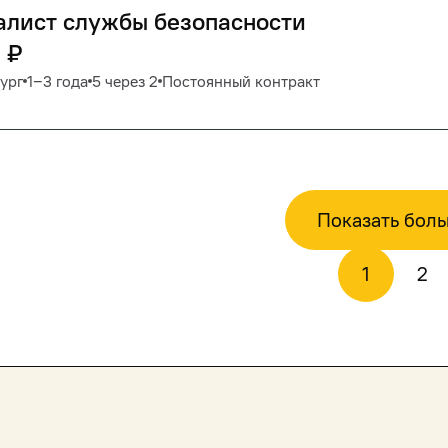
алист службы безопасности
0
₽
ург
1‒3 года
5 через 2
Постоянный контракт
Показать бол
1
2