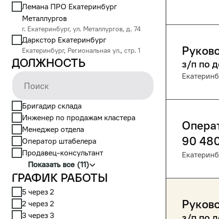
Лемана ПРО Екатеринбург
Металлургов
г. Екатеринбург, ул. Металлургов, д. 74
Даркстор Екатеринбург
Руково
Екатеринбург, Региональная ул., стр. 1
Должность
з/п по 
Екатеринб
Бригадир склада
Инженер по продажам кластера
Опера
Менеджер отдела
90 48
Оператор штабелера
Продавец-консультант
Екатеринб
Показать все (11)
График работы
5 через 2
Руково
2 через 2
3 через 3
з/п по 