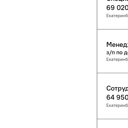
69 02
Екатеринб
Менед
з/п по 
Екатеринб
Сотруд
64 95
Екатеринб