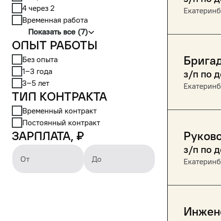
4 через 2
Екатеринб
Временная работа
Показать все (7)
Опыт работы
Брига
Без опыта
1‒3 года
з/п по 
3‒5 лет
Екатеринб
Тип контракта
Временный контракт
Постоянный контракт
Зарплата, ₽
Руково
з/п по 
От
До
Екатеринб
Инжен