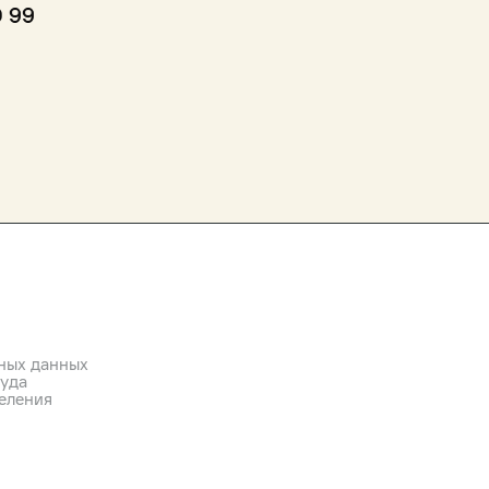
0 99
ных данных
руда
еления