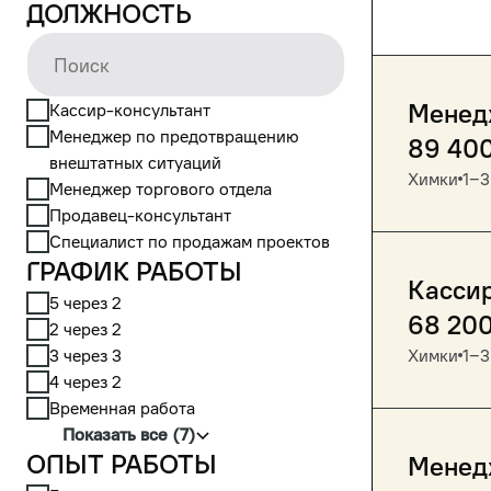
Должность
Менедж
Кассир-консультант
Менеджер по предотвращению
89 40
внештатных ситуаций
Химки
1‒3
Менеджер торгового отдела
Продавец-консультант
Специалист по продажам проектов
График работы
Кассир
5 через 2
68 20
2 через 2
3 через 3
Химки
1‒3
4 через 2
Временная работа
Показать все (7)
Опыт работы
Менед