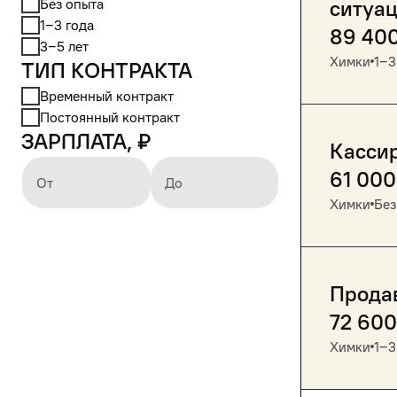
Без опыта
ситуа
1‒3 года
89 40
3‒5 лет
Химки
1‒3
Тип контракта
Временный контракт
Постоянный контракт
Зарплата, ₽
Кассир
61 000
От
До
Химки
Без
Прода
72 600
Химки
1‒3