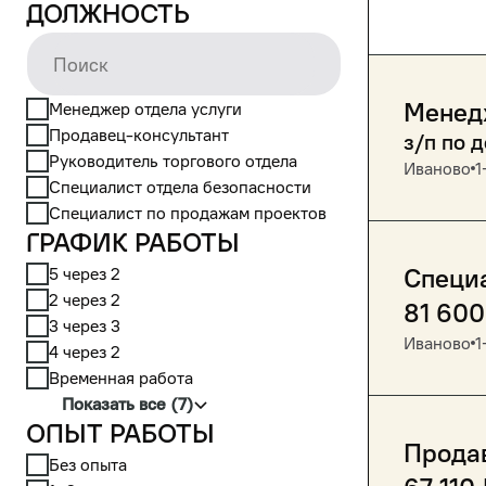
Должность
Менед
Менеджер отдела услуги
Продавец-консультант
з/п по 
Руководитель торгового отдела
Иваново
1
Специалист отдела безопасности
Специалист по продажам проектов
График работы
5 через 2
Специ
2 через 2
81 600
3 через 3
Иваново
1
4 через 2
Временная работа
Показать все (7)
Опыт работы
Прода
Без опыта