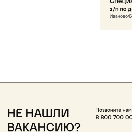
Специ
з/п по 
Иваново
Б
Не нашли
Позвоните нам
8 800 700 0
вакансию?