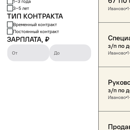
67 110
1‒3 года
3‒5 лет
Иваново
1
Тип контракта
Временный контракт
Постоянный контракт
Специа
Зарплата, ₽
з/п по 
От
До
Иваново
1
Руково
з/п по 
Иваново
1
Прода