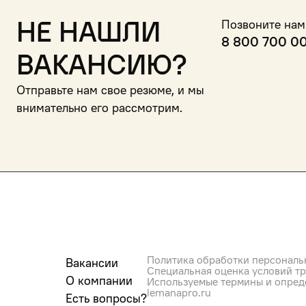
Не нашли
Позвоните нам
8 800 700 0
вакансию?
Отправьте нам свое резюме, и мы
внимательно его рассмотрим.
Политика обработки персональ
Вакансии
Специальная оценка условий т
О компании
Используемые термины и опред
lemanapro.ru
Есть вопросы?