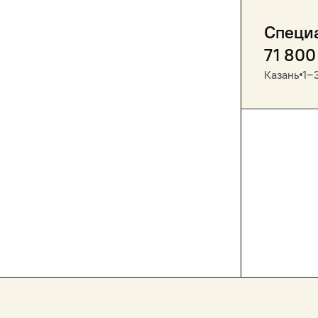
Специ
71 800
Казань
1‒