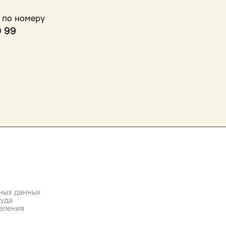
 по номеру
0 99
ных данных
руда
еления