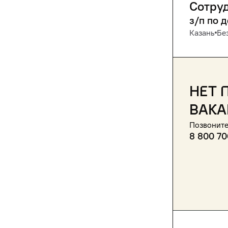
Сотру
з/п по 
Казань
Бе
Нет 
вака
Позвоните
8 800 70