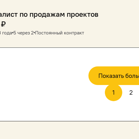
алист по продажам проектов
₽
3 года
5 через 2
Постоянный контракт
Показать бол
1
2