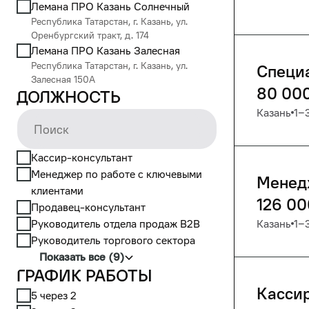
Лемана ПРО Казань Солнечный
Республика Татарстан, г. Казань, ул.
Оренбургский тракт, д. 174
Лемана ПРО Казань Залесная
Республика Татарстан, г. Казань, ул.
Специ
Залесная 150А
80 00
Должность
Казань
1‒
Кассир-консультант
Менеджер по работе с ключевыми
Менед
клиентами
126 00
Продавец-консультант
Руководитель отдела продаж В2В
Казань
1‒
Руководитель торгового сектора
Показать все (9)
График работы
Кассир
5 через 2