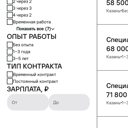
2 через 2
58 50
3 через 3
Казань
Бе
4 через 2
Временная работа
Показать все (7)
Опыт работы
Специ
Без опыта
68 00
1‒3 года
Казань
1‒
3‒5 лет
Тип контракта
Временный контракт
Постоянный контракт
Специ
Зарплата, ₽
71 800
От
До
Казань
1‒