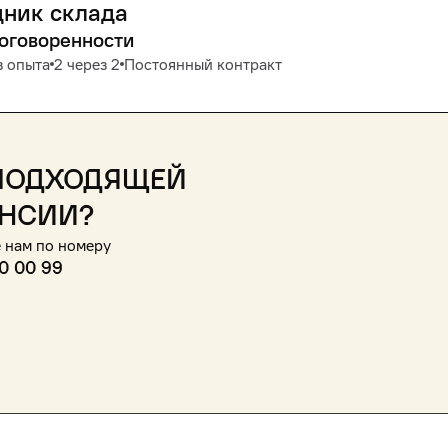
дник склада
договоренности
з опыта
2 через 2
Постоянный контракт
подходящей
нсии?
 нам по номеру
0 00 99