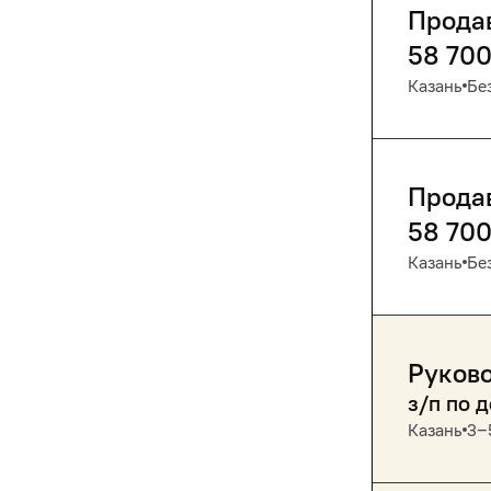
Прода
58 70
Казань
Бе
Прода
58 70
Казань
Бе
Руково
з/п по 
Казань
3‒