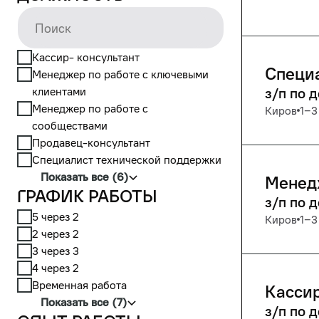
Кассир- консультант
Специ
Менеджер по работе с ключевыми
клиентами
з/п по 
Менеджер по работе с
Киров
1‒3
сообществами
Продавец-консультант
Специалист технической поддержки
Показать все (6)
Менедж
График работы
з/п по 
5 через 2
Киров
1‒3
2 через 2
3 через 3
4 через 2
Временная работа
Кассир
Показать все (7)
з/п по 