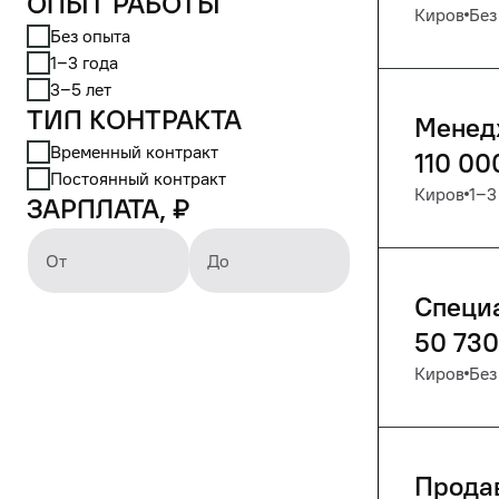
Опыт работы
Киров
Без
Без опыта
1‒3 года
3‒5 лет
Тип контракта
Менед
Временный контракт
110 00
Постоянный контракт
Киров
1‒3
Зарплата, ₽
От
До
Специа
50 730
Киров
Без
Прода