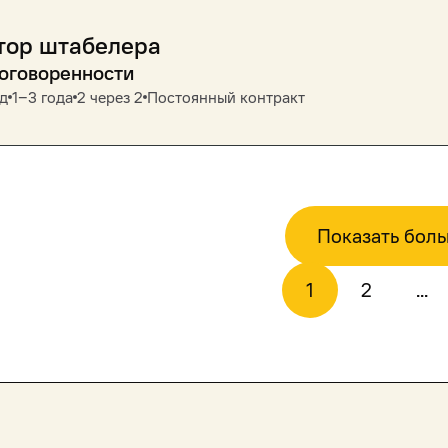
тор штабелера
договоренности
д
1‒3 года
2 через 2
Постоянный контракт
Показать бол
1
2
...