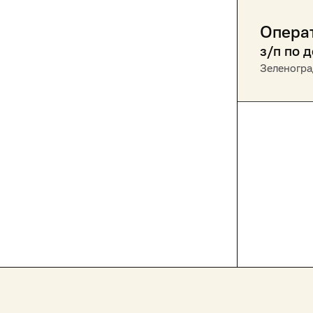
Опера
з/п по 
Зеленогра