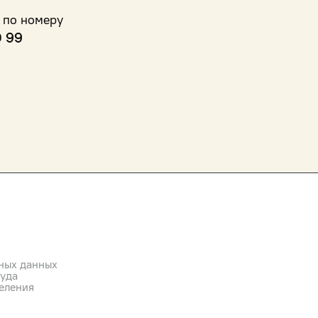
 по номеру
0 99
ных данных
руда
еления