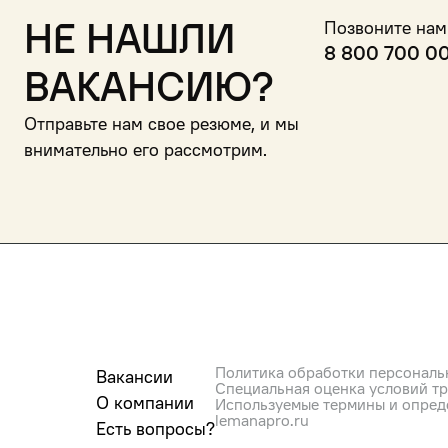
Не нашли
Позвоните нам
8 800 700 0
вакансию?
Отправьте нам свое резюме, и мы
внимательно его рассмотрим.
Политика обработки персональ
Вакансии
Специальная оценка условий т
О компании
Используемые термины и опред
lemanapro.ru
Есть вопросы?