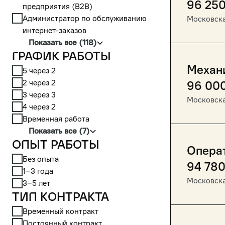
96 25
предприятия (В2В)
Администратор по обслуживанию
Московска
интернет-заказов
Показать все (118)
График работы
Механ
5 через 2
2 через 2
96 00
3 через 3
Московска
4 через 2
Временная работа
Показать все (7)
Опыт работы
Опера
Без опыта
94 78
1‒3 года
Московска
3‒5 лет
Тип контракта
Временный контракт
Постоянный контракт