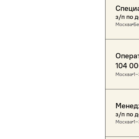
Специ
з/п по 
Москва
Бе
Опера
104 0
Москва
1‒
Менед
з/п по 
Москва
1‒