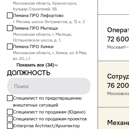
Московская область, Красногорск,
бульвар Строителей, 5Б
Лемана ПРО Лефортово
г. Москва, шоссе Энтузиастов, д. 12 к. 2
Лемана ПРО Мытищи
Опера
Московская область, г. Мытищи,
72 600
Осташковское шоссе, д. 1.
Лемана ПРО Химки
Москва
1‒
Московская область, г. Химки, ул. 9 Мая,
вл. 20, с.1
Показать все (34)
Должность
Сотру
76 200
Московска
Cпециалист по предотвращению
внештатных ситуаций
Cпециалист по продажам (Юдино)
Cпециалист по продажам проектов
Механ
Enterprise Architect/Архитектор