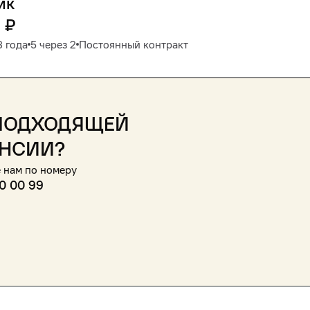
ик
0
₽
3 года
5 через 2
Постоянный контракт
подходящей
нсии?
 нам по номеру
0 00 99