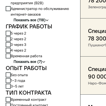
78 200
предприятия (В2В)
Зеленогра
Администратор по обслуживанию
интернет-заказов
Показать все (118)
График работы
Специа
5 через 2
78 30
2 через 2
3 через 3
Пушкино
4 через 2
Временная работа
Показать все (7)
Опыт работы
Специ
Без опыта
90 00
1‒3 года
Наро-Фом
3‒5 лет
Тип контракта
Временный контракт
Постоянный контракт