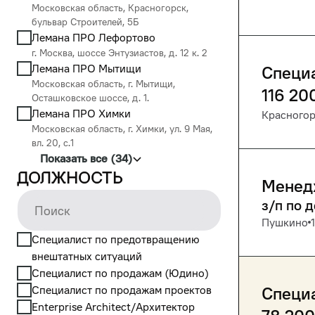
Московская область, Красногорск,
бульвар Строителей, 5Б
Лемана ПРО Лефортово
г. Москва, шоссе Энтузиастов, д. 12 к. 2
Лемана ПРО Мытищи
Специа
Московская область, г. Мытищи,
116 20
Осташковское шоссе, д. 1.
Лемана ПРО Химки
Красного
Московская область, г. Химки, ул. 9 Мая,
вл. 20, с.1
Показать все (34)
Должность
Менед
з/п по 
Пушкино
Cпециалист по предотвращению
внештатных ситуаций
Cпециалист по продажам (Юдино)
Cпециалист по продажам проектов
Специа
Enterprise Architect/Архитектор