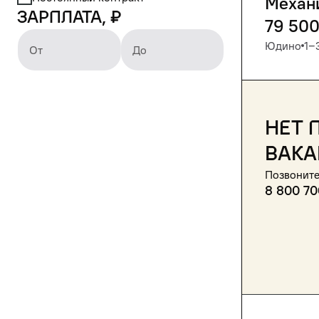
Механ
Зарплата, ₽
79 50
Юдино
1‒
От
До
Нет 
вака
Позвоните
8 800 70