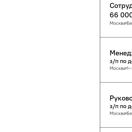
Сотру
66 00
Москва
Бе
Менед
з/п по 
Москва
1‒
Руково
з/п по 
Москва
Бе