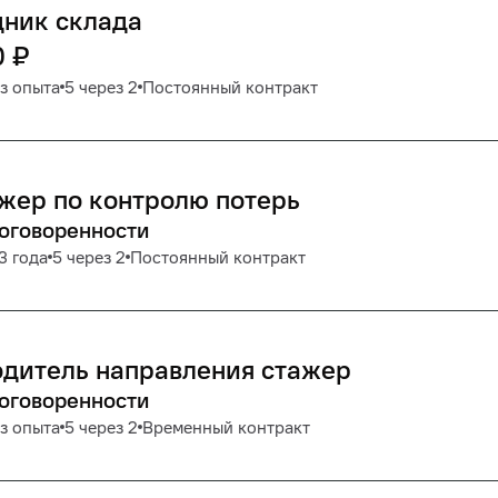
дник склада
0
₽
з опыта
5 через 2
Постоянный контракт
жер по контролю потерь
договоренности
3 года
5 через 2
Постоянный контракт
дитель направления стажер
договоренности
з опыта
5 через 2
Временный контракт