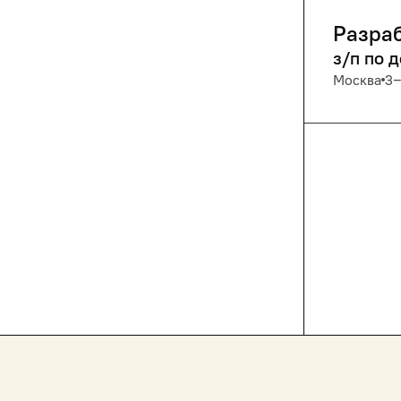
Разраб
з/п по 
Москва
3‒