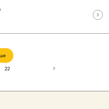
)
ьше
22