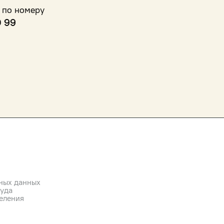
 по номеру
0 99
ных данных
руда
еления