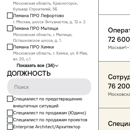
Московская область, Красногорск,
бульвар Строителей, 5Б
Лемана ПРО Лефортово
г. Москва, шоссе Энтузиастов, д. 12 к. 2
Лемана ПРО Мытищи
Опера
Московская область, г. Мытищи,
72 600
Осташковское шоссе, д. 1.
Лемана ПРО Химки
Москва
1‒
Московская область, г. Химки, ул. 9 Мая,
вл. 20, с.1
Показать все (34)
Должность
Сотру
76 200
Московска
Cпециалист по предотвращению
внештатных ситуаций
Cпециалист по продажам (Юдино)
Cпециалист по продажам проектов
Специа
Enterprise Architect/Архитектор