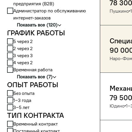
78 30
предприятия (В2В)
Администратор по обслуживанию
Пушкино
интернет-заказов
Показать все (120)
График работы
Специ
5 через 2
2 через 2
90 00
3 через 3
Наро-Фом
4 через 2
Временная работа
Показать все (7)
Опыт работы
Механ
Без опыта
79 50
1‒3 года
Юдино
1‒
3‒5 лет
Тип контракта
Временный контракт
Постоянный контракт