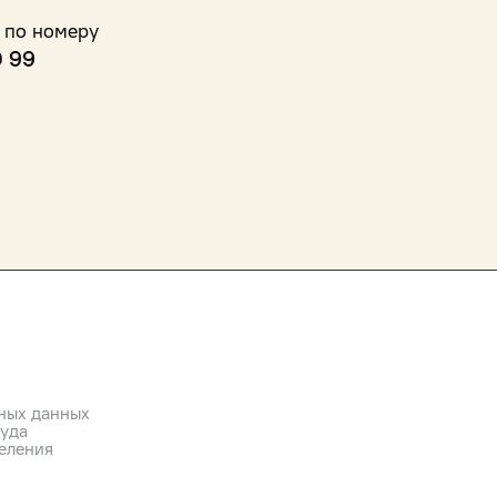
 по номеру
0 99
ных данных
руда
еления