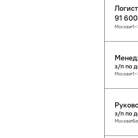
Логист
91 600
Москва
1‒
Менед
з/п по 
Москва
1‒
Руково
з/п по 
Москва
Бе