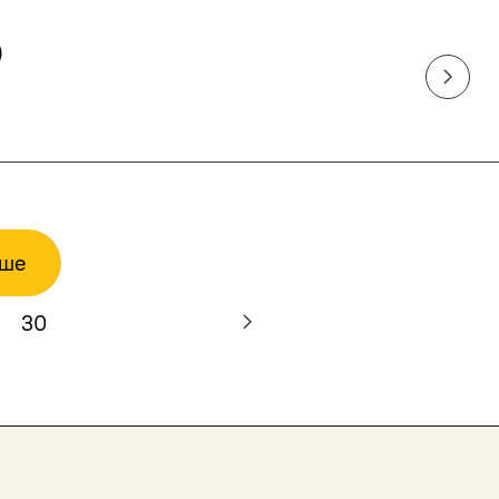
)
ьше
30