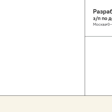
Разраб
з/п по 
Москва
3‒