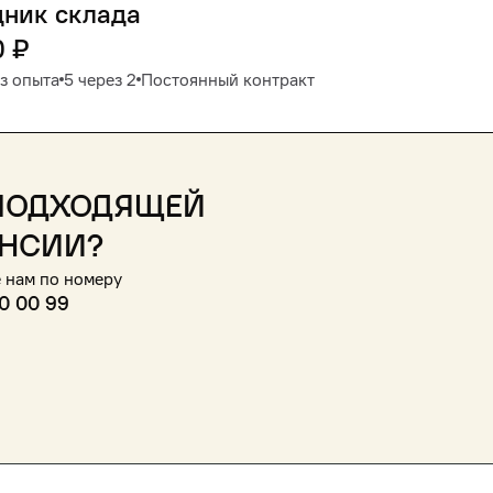
дник склада
0
₽
з опыта
5 через 2
Постоянный контракт
подходящей
нсии?
 нам по номеру
0 00 99