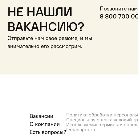
Не нашли
Позвоните нам
8 800 700 0
вакансию?
Отправьте нам свое резюме, и мы
внимательно его рассмотрим.
Политика обработки персональ
Вакансии
Специальная оценка условий т
О компании
Используемые термины и опред
lemanapro.ru
Есть вопросы?