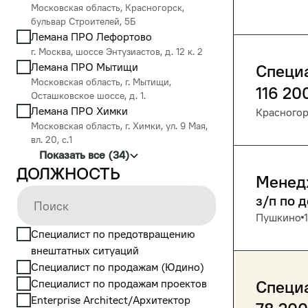
Московская область, Красногорск,
бульвар Строителей, 5Б
Лемана ПРО Лефортово
г. Москва, шоссе Энтузиастов, д. 12 к. 2
Лемана ПРО Мытищи
Специа
Московская область, г. Мытищи,
116 20
Осташковское шоссе, д. 1.
Лемана ПРО Химки
Красного
Московская область, г. Химки, ул. 9 Мая,
вл. 20, с.1
Показать все (34)
Должность
Менед
з/п по 
Пушкино
Cпециалист по предотвращению
внештатных ситуаций
Cпециалист по продажам (Юдино)
Cпециалист по продажам проектов
Специа
Enterprise Architect/Архитектор