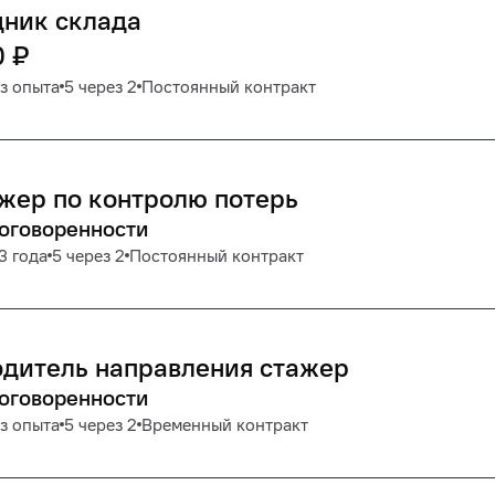
дник склада
0
₽
з опыта
5 через 2
Постоянный контракт
жер по контролю потерь
договоренности
3 года
5 через 2
Постоянный контракт
дитель направления стажер
договоренности
з опыта
5 через 2
Временный контракт