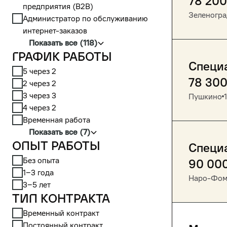
78 200
предприятия (В2В)
Зеленогра
Администратор по обслуживанию
интернет-заказов
Показать все (118)
График работы
Специа
5 через 2
78 30
2 через 2
3 через 3
Пушкино
4 через 2
Временная работа
Показать все (7)
Опыт работы
Специ
Без опыта
90 00
1‒3 года
Наро-Фом
3‒5 лет
Тип контракта
Временный контракт
Постоянный контракт