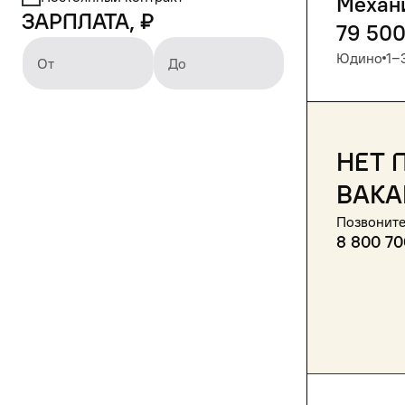
Механ
Зарплата, ₽
79 50
Юдино
1‒
От
До
Нет 
вака
Позвоните
8 800 70