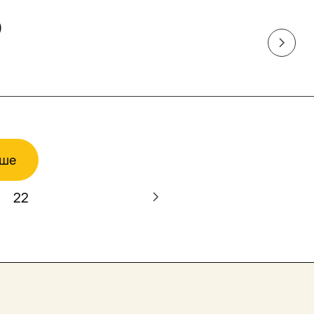
)
ьше
22