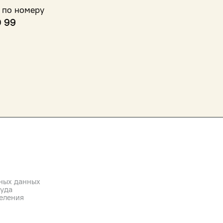
 по номеру
0 99
ных данных
руда
еления