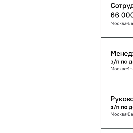
Сотру
66 00
Москва
Бе
Менед
з/п по 
Москва
1‒
Руково
з/п по 
Москва
Бе