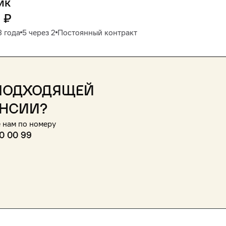
ик
0
₽
3 года
5 через 2
Постоянный контракт
подходящей
нсии?
 нам по номеру
0 00 99