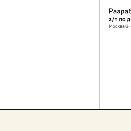
Разраб
з/п по 
Москва
3‒