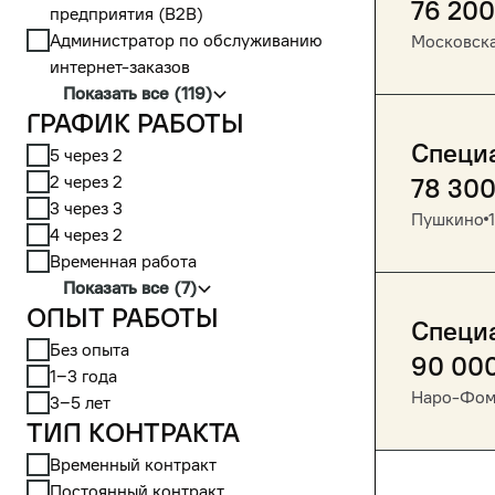
76 200
предприятия (В2В)
Администратор по обслуживанию
Московска
интернет-заказов
Показать все (119)
График работы
Специа
5 через 2
2 через 2
78 30
3 через 3
Пушкино
4 через 2
Временная работа
Показать все (7)
Опыт работы
Специ
Без опыта
90 00
1‒3 года
Наро-Фом
3‒5 лет
Тип контракта
Временный контракт
Постоянный контракт