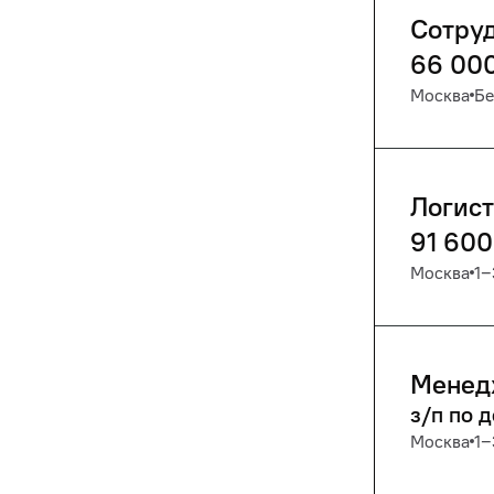
Сотру
66 00
Москва
Бе
Логист
91 600
Москва
1‒
Менед
з/п по 
Москва
1‒