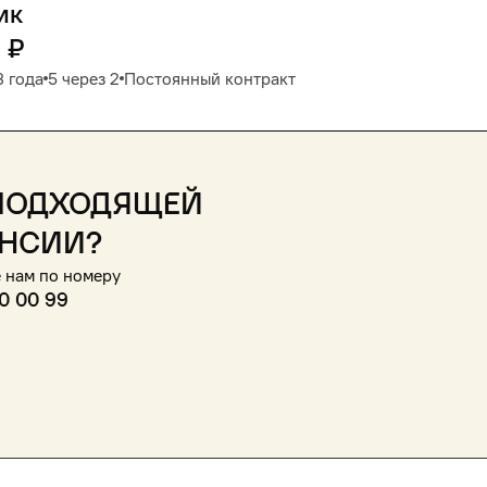
ик
0
₽
3 года
5 через 2
Постоянный контракт
подходящей
нсии?
 нам по номеру
0 00 99