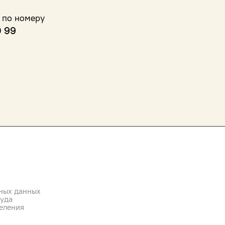
 по номеру
0 99
ных данных
руда
еления