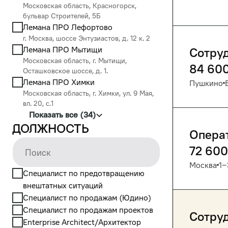
Московская область, Красногорск,
бульвар Строителей, 5Б
Лемана ПРО Лефортово
г. Москва, шоссе Энтузиастов, д. 12 к. 2
Лемана ПРО Мытищи
Сотру
Московская область, г. Мытищи,
84 60
Осташковское шоссе, д. 1.
Лемана ПРО Химки
Пушкино
Московская область, г. Химки, ул. 9 Мая,
вл. 20, с.1
Показать все (34)
Должность
Опера
72 600
Москва
1‒
Cпециалист по предотвращению
внештатных ситуаций
Cпециалист по продажам (Юдино)
Cпециалист по продажам проектов
Сотру
Enterprise Architect/Архитектор