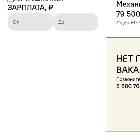
Механ
Зарплата, ₽
79 50
От
До
Юдино
1‒
Нет 
вака
Позвоните
8 800 70