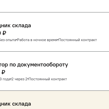
дник склада
0
₽
Без опыта
Работа в ночное время
Постоянный контракт
тор по документообороту
₽
3 года
2 через 2
Постоянный контракт
дник склада