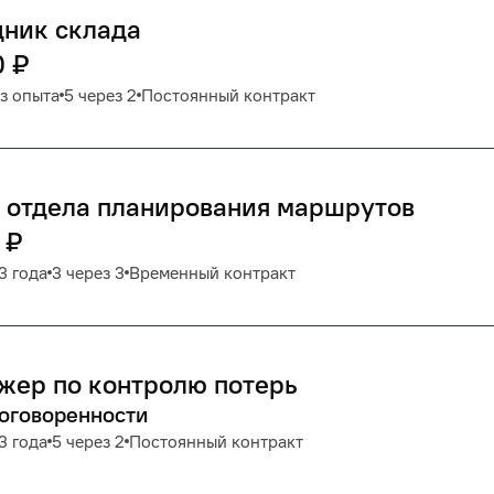
дник склада
0
₽
з опыта
5 через 2
Постоянный контракт
 отдела планирования маршрутов
₽
3 года
3 через 3
Временный контракт
жер по контролю потерь
договоренности
3 года
5 через 2
Постоянный контракт