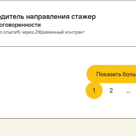
дитель направления стажер
договоренности
з опыта
5 через 2
Временный контракт
Показать бол
1
2
...