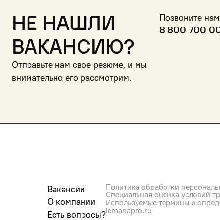
Не нашли
Позвоните нам
8 800 700 0
вакансию?
Отправьте нам свое резюме, и мы
внимательно его рассмотрим.
Политика обработки персональ
Вакансии
Специальная оценка условий т
О компании
Используемые термины и опред
lemanapro.ru
Есть вопросы?