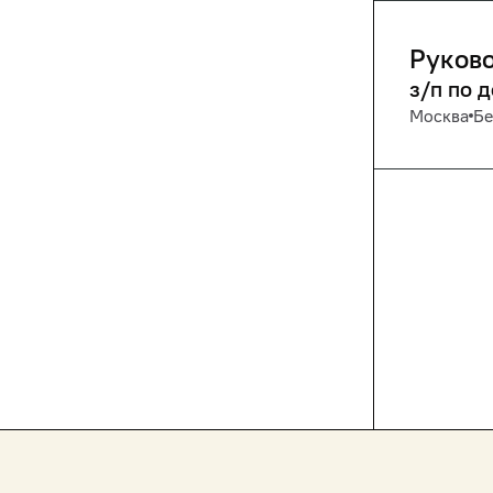
Руково
з/п по 
Москва
Бе