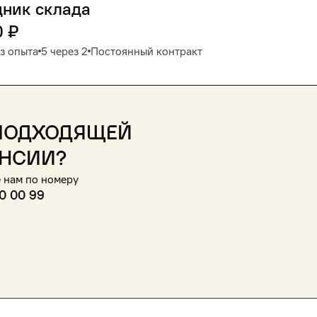
дник склада
0
₽
з опыта
5 через 2
Постоянный контракт
подходящей
нсии?
 нам по номеру
0 00 99