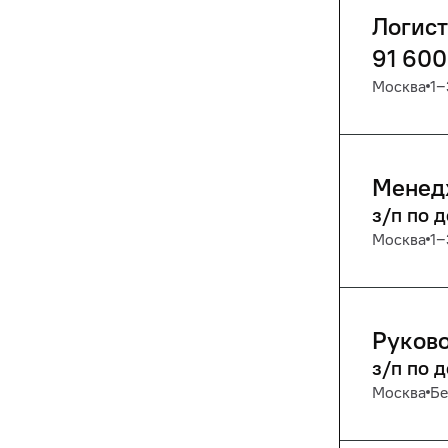
Логист
91 600
Москва
1‒
Менед
з/п по 
Москва
1‒
Руково
з/п по 
Москва
Бе