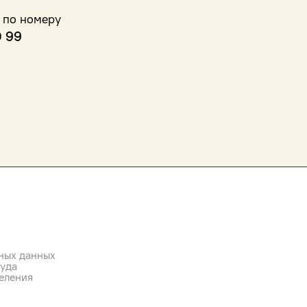
 по номеру
0 99
ных данных
руда
еления