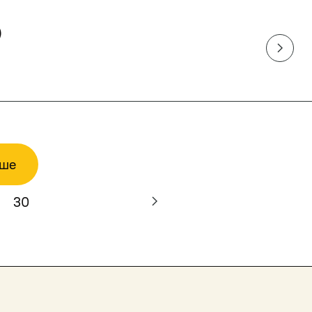
)
ьше
30