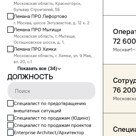
Московская область, Красногорск,
бульвар Строителей, 5Б
Лемана ПРО Лефортово
г. Москва, шоссе Энтузиастов, д. 12 к. 2
Лемана ПРО Мытищи
Опера
Московская область, г. Мытищи,
72 600
Осташковское шоссе, д. 1.
Лемана ПРО Химки
Москва
1‒
Московская область, г. Химки, ул. 9 Мая,
вл. 20, с.1
Показать все (34)
Должность
Сотру
76 200
Московска
Cпециалист по предотвращению
внештатных ситуаций
Cпециалист по продажам (Юдино)
Cпециалист по продажам проектов
Специа
Enterprise Architect/Архитектор