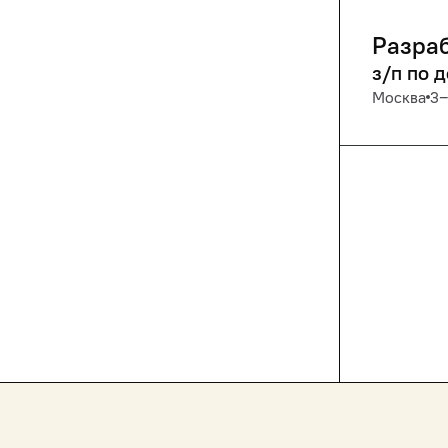
Разраб
з/п по 
Москва
3‒