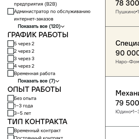
78 30
предприятия (В2В)
Администратор по обслуживанию
Пушкино
интернет-заказов
Показать все (120)
График работы
Специ
5 через 2
2 через 2
90 00
3 через 3
Наро-Фом
4 через 2
Временная работа
Показать все (7)
Опыт работы
Механ
Без опыта
79 50
1‒3 года
Юдино
1‒
3‒5 лет
Тип контракта
Временный контракт
Постоянный контракт