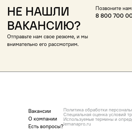
Не нашли
Позвоните нам
8 800 700 0
вакансию?
Отправьте нам свое резюме, и мы
внимательно его рассмотрим.
Политика обработки персональ
Вакансии
Специальная оценка условий т
О компании
Используемые термины и опред
lemanapro.ru
Есть вопросы?