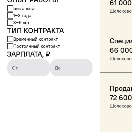
61 000
Без опыта
Шолохово
1‒3 года
3‒5 лет
Тип контракта
Временный контракт
Специа
Постоянный контракт
66 00
Зарплата, ₽
Шолохово
От
До
Прода
72 600
Шолохово