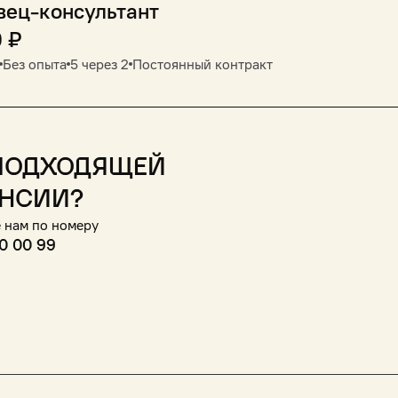
вец-консультант
0
₽
Без опыта
5 через 2
Постоянный контракт
подходящей
нсии?
 нам по номеру
0 00 99