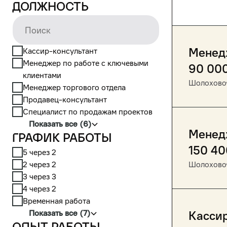
Должность
Менедж
Кассир-консультант
Менеджер по работе с ключевыми
90 00
клиентами
Шолохово
Менеджер торгового отдела
Продавец-консультант
Специалист по продажам проектов
Показать все (6)
Менед
График работы
150 40
5 через 2
2 через 2
Шолохово
3 через 3
4 через 2
Временная работа
Показать все (7)
Кассир
Опыт работы