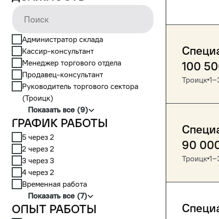
Администратор склада
Специ
Кассир-консультант
Менеджер торгового отдела
100 5
Продавец-консультант
Троицк
1‒
Руководитель торгового сектора
(Троицк)
Показать все (9)
График работы
Специ
5 через 2
90 00
2 через 2
Троицк
1‒
3 через 3
4 через 2
Временная работа
Показать все (7)
Специ
Опыт работы