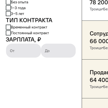
78 200
Без опыта
1‒3 года
Троицк
Бе
3‒5 лет
Тип контракта
Временный контракт
Сотру
Постоянный контракт
Зарплата, ₽
66 00
Троицк
Бе
От
До
Прода
64 40
Троицк
Бе