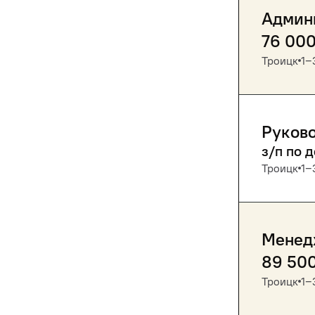
Админ
76 00
Троицк
1‒
Руково
з/п по 
Троицк
1‒
Менедж
89 50
Троицк
1‒