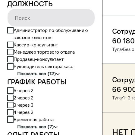
Должность
Сотруд
Администратор по обслуживанию
заказов клиентов
60 180
Кассир-консультант
Тула
Без о
Менеджер торгового отдела
Продавец-консультант
Руководитель сектора касс
Показать все (12)
Сотруд
График работы
66 90
5 через 2
2 через 2
Тула
1‒3 г
3 через 3
4 через 2
Временная работа
Показать все (7)
Нет 
Опыт работы