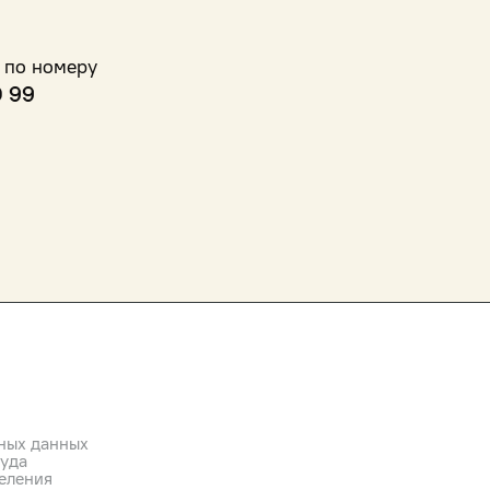
 по номеру
0 99
ных данных
руда
еления