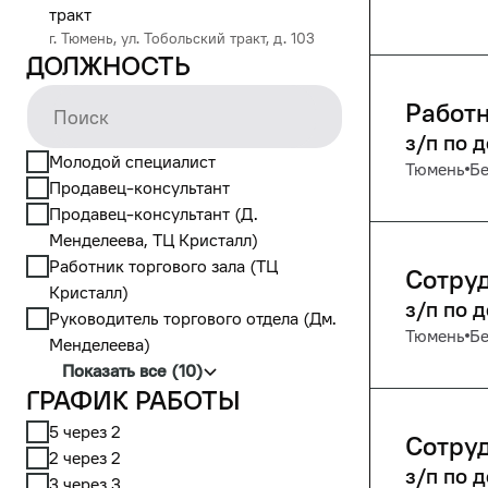
тракт
г. Тюмень, ул. Тобольский тракт, д. 103
Должность
Работн
з/п по 
Молодой специалист
Тюмень
Бе
Продавец-консультант
Продавец-консультант (Д.
Менделеева, ТЦ Кристалл)
Работник торгового зала (ТЦ
Сотруд
Кристалл)
з/п по 
Руководитель торгового отдела (Дм.
Тюмень
Бе
Менделеева)
Показать все (10)
График работы
5 через 2
Сотруд
2 через 2
з/п по 
3 через 3