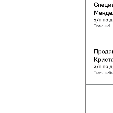
Специа
Менде
з/п по 
Тюмень
1‒
Продав
Крист
з/п по 
Тюмень
Бе