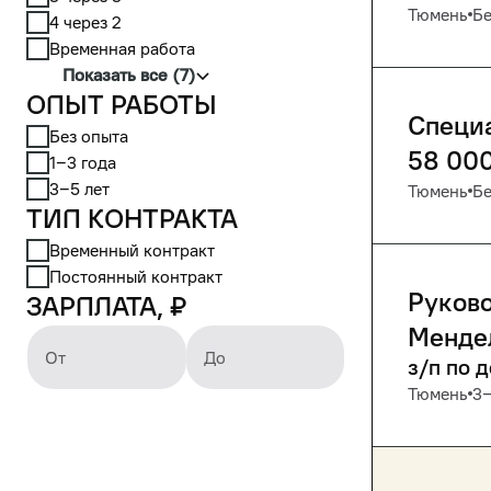
Тюмень
Бе
4 через 2
Временная работа
Показать все (7)
Опыт работы
Специа
Без опыта
58 00
1‒3 года
3‒5 лет
Тюмень
Бе
Тип контракта
Временный контракт
Постоянный контракт
Руково
Зарплата, ₽
Менде
От
До
з/п по 
Тюмень
3‒