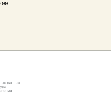
0 99
ных данных
руда
еления