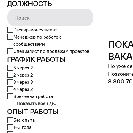
Должность
Кассир-консультант
Менеджер по работе с
пока
сообществами
Специалист по продажам проектов
вака
График работы
Но уже се
5 через 2
Позвоните
2 через 2
8 800 70
3 через 3
4 через 2
Временная работа
Показать все (7)
Опыт работы
Без опыта
1‒3 года