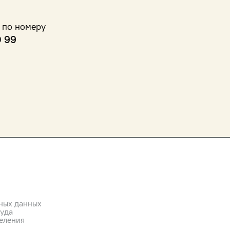
 по номеру
0 99
ных данных
руда
еления