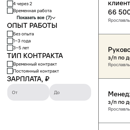
клиен
4 через 2
Временная работа
66 50
Показать все (7)
Ярославль
Опыт работы
Без опыта
1‒3 года
3‒5 лет
Руково
Тип контракта
з/п по 
Временный контракт
Ярославль
Постоянный контракт
Зарплата, ₽
От
До
Менедж
з/п по 
Ярославль