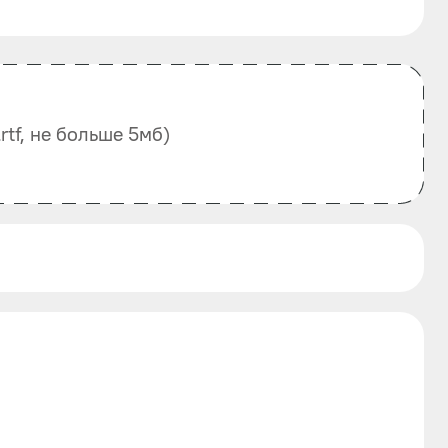
, .rtf, не больше 5мб)