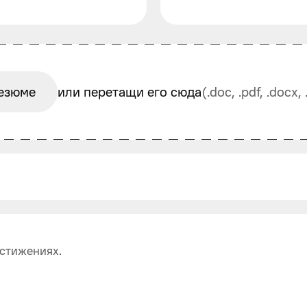
езюме
или перетащи его сюда
(.doc, .pdf, .docx
стижениях.