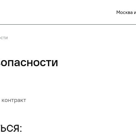
Москва и
ости
зопасности
 контракт
ься: