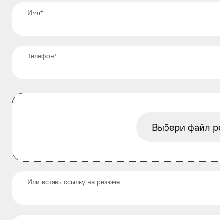
Имя
*
Телефон
*
Выбери файл р
Или вставь ссылку на резюме