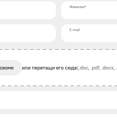
Фамилия
*
E-mail
езюме
или перетащи его сюда
(.doc, .pdf, .docx