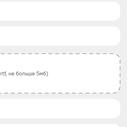
, .rtf, не больше 5мб)