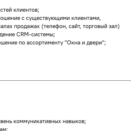
стей клиентов;
тношение с существующими клиентами,
налах продажах (телефон, сайт, торговый зал)
едение СRМ-системы;
шение по ассортименту "Окна и двери";
овень коммуникативных навыков;
ам;