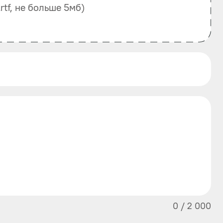
, .rtf, не больше 5мб)
0
/
2 000