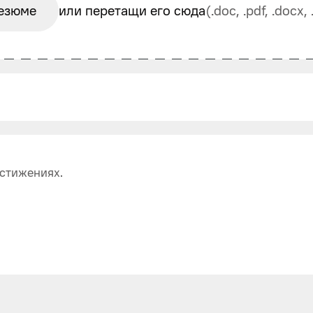
езюме
или перетащи его сюда
(.doc, .pdf, .docx
стижениях.