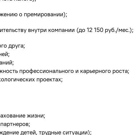
ожению о премировании);
ельству внутри компании (до 12 150 руб./мес.);
го друга;
ней;
аний;
жность профессионального и карьерного роста;
кологических проектах;
рахование жизни;
 партнеров;
дение детей, трудные ситуации);