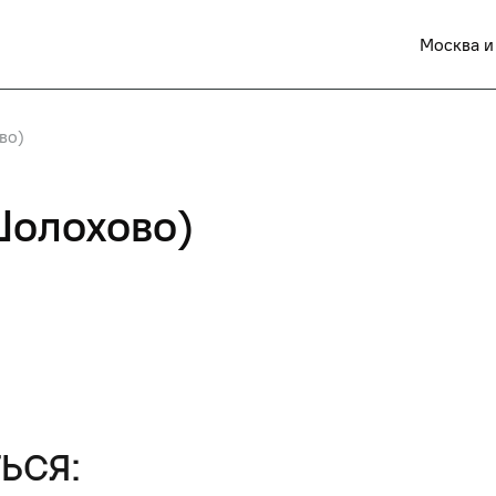
Москва и
во)
Шолохово)
ься: