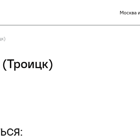
Москва и
цк)
 (Троицк)
ься: