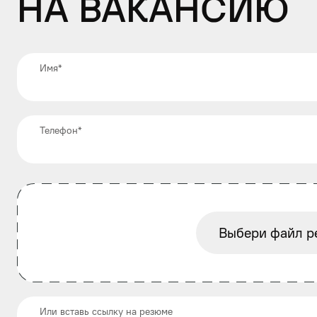
на вакансию
Имя
*
Телефон
*
Выбери файл р
Или вставь ссылку на резюме