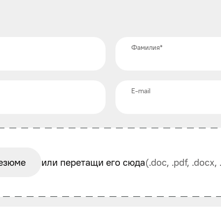
Фамилия
*
E-mail
езюме
или перетащи его сюда
(.doc, .pdf, .docx