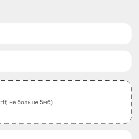
, .rtf, не больше 5мб)