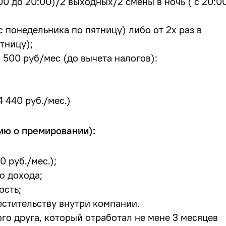
00 до 20:00)/2 выходных/
2 смены в ночь
( с 20:0
с понедельника по пятницу) либо от 2х раз в
тницу);
 500 руб/мес (до вычета налогов):
 440 руб./мес.)
ию о премировании):
 руб./мес.);
о дохода;
ость;
стительству внутри компании.
ого друга
, который отработал не мене 3 месяцев