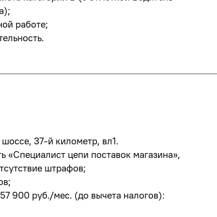
а);
ной работе;
тельность.
шоссе, 37-й километр, вл1.
ь «Специалист цепи поставок магазина»,
тсутствие штрафов;
ов
;
157 900 руб./мес.
(до вычета налогов):