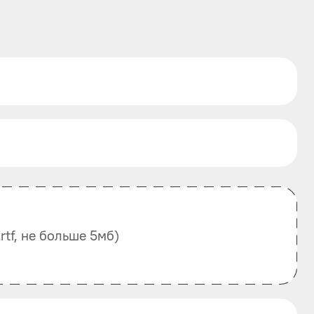
, .rtf, не больше 5мб)