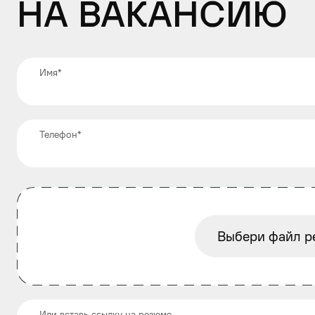
на вакансию
Имя
*
Телефон
*
Выбери файл р
Или вставь ссылку на резюме