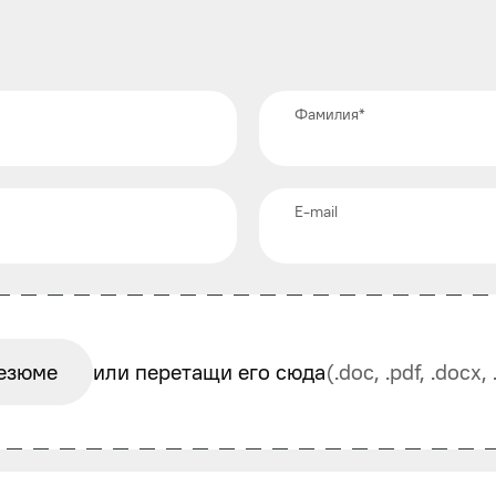
Фамилия
*
E-mail
езюме
или перетащи его сюда
(.doc, .pdf, .docx