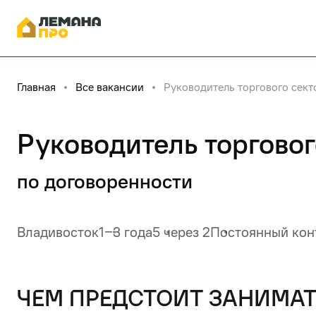
Главная
Все вакансии
Руководитель торгового сект
Руководитель торговог
по договоренности
Владивосток
1‒3 года
5 через 2
Постоянный кон
чем предстоит занимат