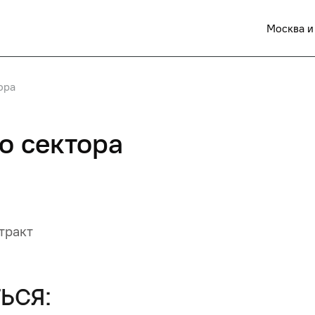
Москва и
ора
о сектора
тракт
ься: