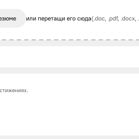
езюме
или перетащи его сюда
(.doc, .pdf, .docx
стижениях.