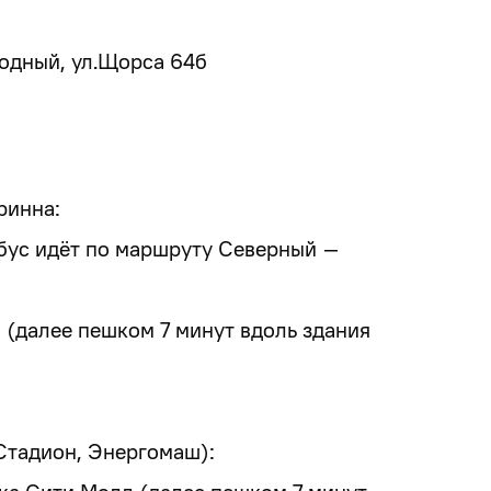
родный, ул.Щорса 64б
ринна:
бус идёт по маршруту Северный –
 (далее пешком 7 минут вдоль здания
 Стадион, Энергомаш):