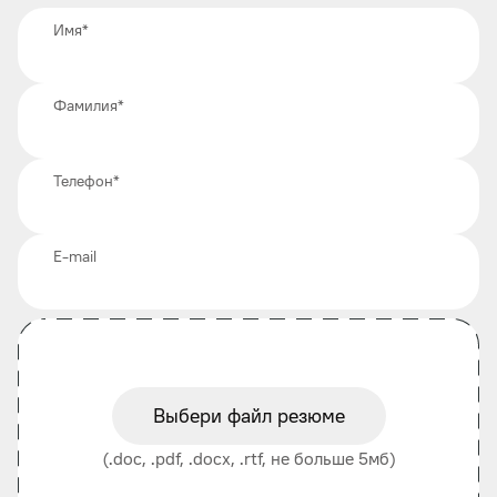
Имя
*
Фамилия
*
Телефон
*
E-mail
Выбери файл резюме
(.doc, .pdf, .docx, .rtf, не больше 5мб)