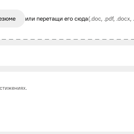
езюме
или перетащи его сюда
(.doc, .pdf, .docx
стижениях.