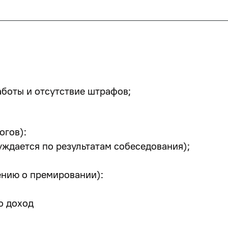
аботы и отсутствие штрафов;
огов):
ждается по результатам собеседования);
нию о премировании):
о доход