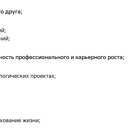
о друга;
ей;
ний;
ость профессионального и карьерного роста;
логических проектах;
хование жизни;