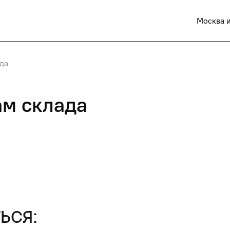
Москва и
да
ам склада
ься: