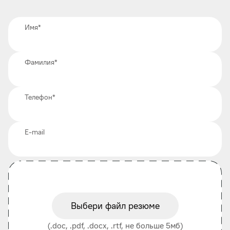
Имя
*
Фамилия
*
Телефон
*
E-mail
Выбери файл резюме
(.doc, .pdf, .docx, .rtf, не больше 5мб)