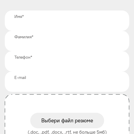
Имя
*
Фамилия
*
Телефон
*
E-mail
Выбери файл резюме
(.doc, .pdf, .docx, .rtf, не больше 5мб)