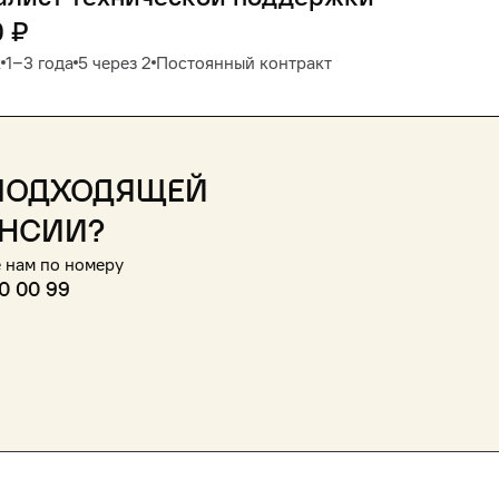
0
₽
к
1‒3 года
5 через 2
Постоянный контракт
подходящей
нсии?
 нам по номеру
0 00 99