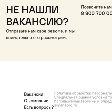
Не нашли
Позвоните нам
8 800 700 0
вакансию?
Отправьте нам свое резюме, и мы
внимательно его рассмотрим.
Политика обработки персональ
Вакансии
Специальная оценка условий т
О компании
Используемые термины и опред
lemanapro.ru
Есть вопросы?