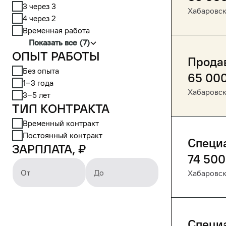
3 через 3
Хабаровс
4 через 2
Временная работа
Показать все (7)
Опыт работы
Прода
Без опыта
65 00
1‒3 года
Хабаровс
3‒5 лет
Тип контракта
Временный контракт
Постоянный контракт
Специа
Зарплата, ₽
74 500
От
До
Хабаровс
Специ