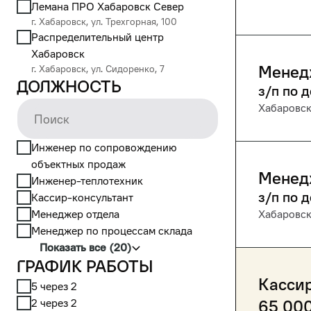
Лемана ПРО Хабаровск Север
г. Хабаровск, ул. Трехгорная, 100
Распределительный центр
Хабаровск
Менед
г. Хабаровск, ул. Сидоренко, 7
Должность
з/п по 
Хабаровс
Инженер по сопровождению
объектных продаж
Менед
Инженер-теплотехник
з/п по 
Кассир-консультант
Менеджер отдела
Хабаровс
Менеджер по процессам склада
Показать все (20)
График работы
Кассир
5 через 2
2 через 2
65 00