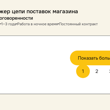
жер цепи поставок магазина
договоренности
к
1‒3 года
Работа в ночное время
Постоянный контракт
Показать бол
1
2