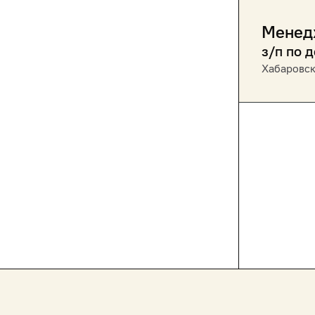
Менед
з/п по 
Хабаровс