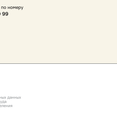
 по номеру
0 99
ных данных
руда
еления