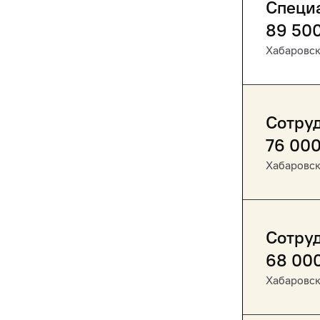
Специ
89 50
Хабаровс
Сотруд
76 00
Хабаровс
Сотру
68 00
Хабаровс