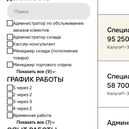
Администратор по обслуживанию
Специа
заказов клиентов
Администратор склада
95 25
Кассир-консультант
Калуга
1‒3
Менеджер склада (пополнение
товара)
Менеджер торгового отдела
Показать все (9)
Специ
График работы
58 70
5 через 2
Калуга
1‒3
2 через 2
3 через 3
4 через 2
Временная работа
Админ
Показать все (7)