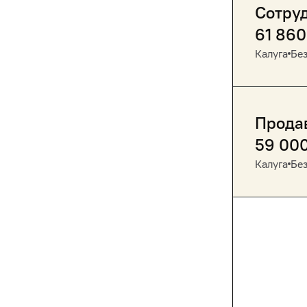
Сотруд
61 860
Калуга
Без
Прода
59 00
Калуга
Без