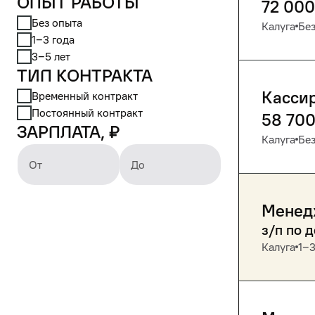
Опыт работы
72 000
Без опыта
Калуга
Без
1‒3 года
3‒5 лет
Тип контракта
Кассир
Временный контракт
Постоянный контракт
58 70
Зарплата, ₽
Калуга
Без
От
До
Менедж
з/п по 
Калуга
1‒3