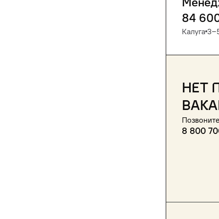
Менедж
84 60
Калуга
3‒5
Нет 
вака
Позвоните
8 800 70