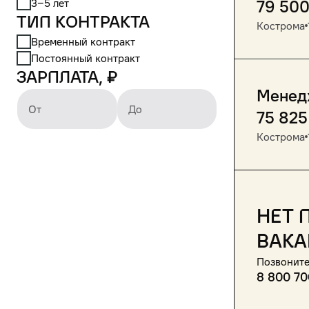
3‒5 лет
79 50
Тип контракта
Кострома
Временный контракт
Постоянный контракт
Зарплата, ₽
Менедж
От
До
75 825
Кострома
Нет 
вака
Позвоните
8 800 70