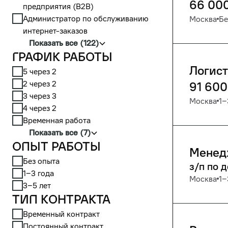
66 00
предприятия (В2В)
Администратор по обслуживанию
Москва
Бе
интернет-заказов
Показать все (122)
График работы
Логист
5 через 2
2 через 2
91 600
3 через 3
Москва
1‒
4 через 2
Временная работа
Показать все (7)
Опыт работы
Менед
Без опыта
з/п по 
1‒3 года
Москва
1‒
3‒5 лет
Тип контракта
Временный контракт
Постоянный контракт