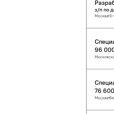
Разраб
з/п по 
Москва
3‒
Специ
96 00
Московска
Специ
76 60
Москва
Бе