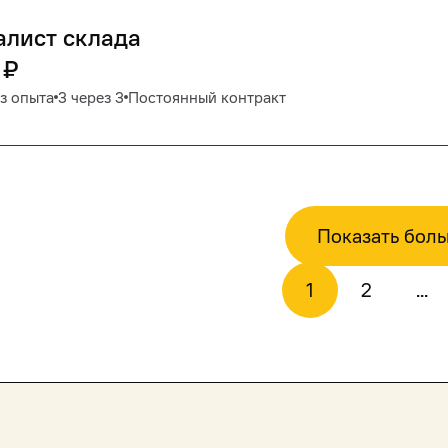
алист склада
₽
з опыта
3 через 3
Постоянный контракт
Показать бол
1
2
...