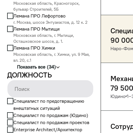
Московская область, Красногорск,
бульвар Строителей, 5Б
Лемана ПРО Лефортово
г. Москва, шоссе Энтузиастов, д. 12 к. 2
Лемана ПРО Мытищи
Специ
Московская область, г. Мытищи,
90 00
Осташковское шоссе, д. 1.
Лемана ПРО Химки
Наро-Фом
Московская область, г. Химки, ул. 9 Мая,
вл. 20, с.1
Показать все (34)
Должность
Механ
79 50
Юдино
1‒
Cпециалист по предотвращению
внештатных ситуаций
Cпециалист по продажам (Юдино)
Cпециалист по продажам проектов
Сотру
Enterprise Architect/Архитектор