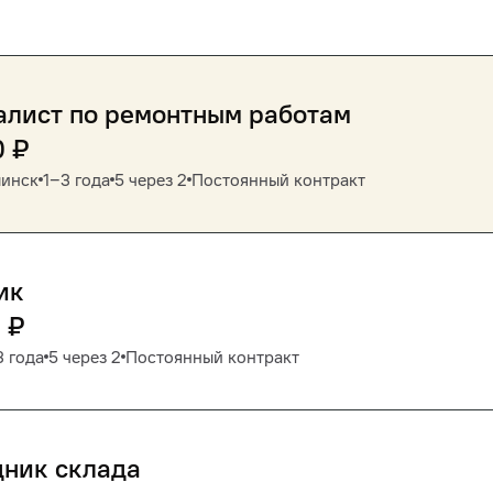
алист по ремонтным работам
0
₽
инск
1‒3 года
5 через 2
Постоянный контракт
ик
0
₽
3 года
5 через 2
Постоянный контракт
дник склада