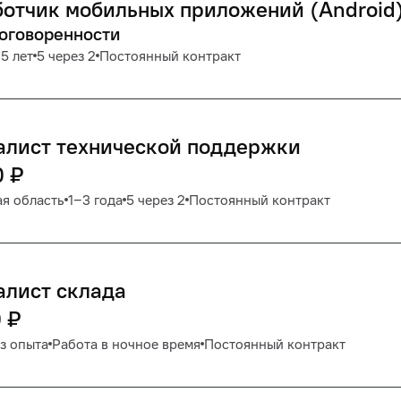
отчик мобильных приложений (Android
договоренности
5 лет
5 через 2
Постоянный контракт
алист технической поддержки
0
₽
я область
1‒3 года
5 через 2
Постоянный контракт
алист склада
0
₽
з опыта
Работа в ночное время
Постоянный контракт