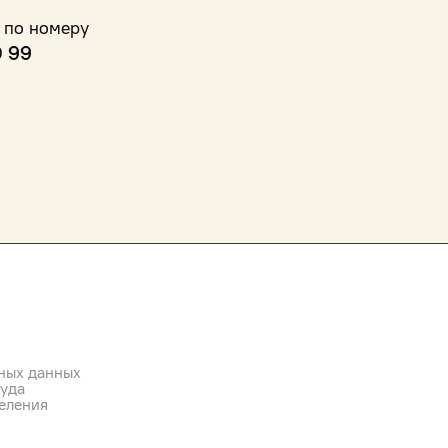
 по номеру
0 99
ных данных
руда
еления