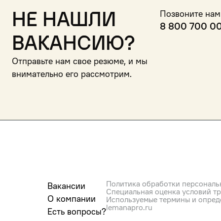
Не нашли
Позвоните нам
8 800 700 0
вакансию?
Отправьте нам свое резюме, и мы
внимательно его рассмотрим.
Политика обработки персональ
Вакансии
Специальная оценка условий т
О компании
Используемые термины и опред
lemanapro.ru
Есть вопросы?