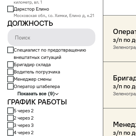
километр, вл. 1
Даркстор Елино
Московская обл., г.о. Химки, Елино д, к.21
Должность
Опера
з/п по 
Зеленогра
Cпециалист по предотвращению
внештатных ситуаций
Бригадир склада
Водитель погрузчика
Брига
Менеджер смены
з/п по 
Оператор штабелера
Показать все (9)
Зеленогра
График работы
5 через 2
2 через 2
Менед
3 через 3
з/п по 
4 через 2