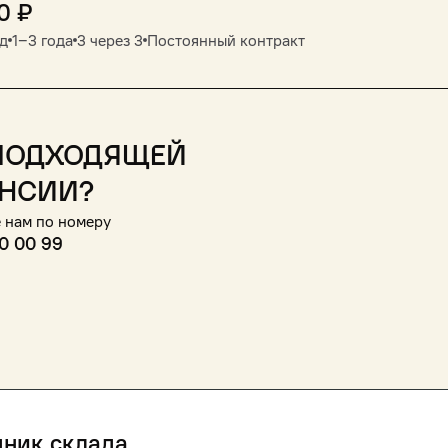
0
₽
д
1‒3 года
3 через 3
Постоянный контракт
подходящей
нсии?
 нам по номеру
0 00 99
дник склада