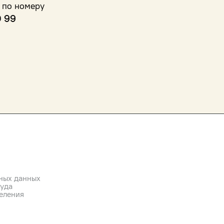
 по номеру
0 99
ных данных
руда
еления