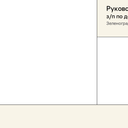
Руково
з/п по 
Зеленогра