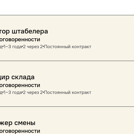
тор штабелера
договоренности
д
1‒3 года
2 через 2
Постоянный контракт
дир склада
договоренности
д
1‒3 года
2 через 2
Постоянный контракт
жер смены
договоренности