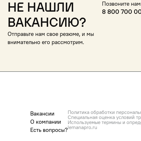
Не нашли
Позвоните нам
8 800 700 0
вакансию?
Отправьте нам свое резюме, и мы
внимательно его рассмотрим.
Политика обработки персональ
Вакансии
Специальная оценка условий т
О компании
Используемые термины и опред
lemanapro.ru
Есть вопросы?