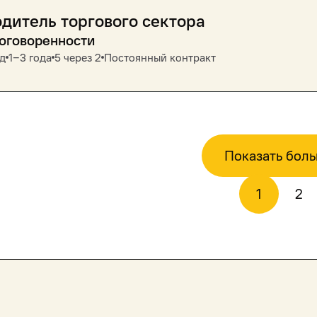
дитель торгового сектора
договоренности
д
1‒3 года
5 через 2
Постоянный контракт
Показать бол
1
2