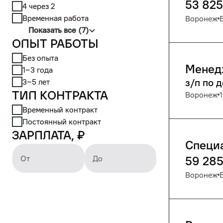
53 825
4 через 2
Временная работа
Воронеж
Показать все (7)
Опыт работы
Без опыта
Менед
1‒3 года
3‒5 лет
з/п по 
Тип контракта
Воронеж
Временный контракт
Постоянный контракт
Зарплата, ₽
Специ
От
До
59 28
Воронеж