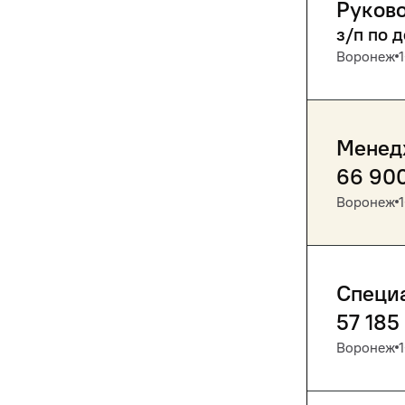
Руково
з/п по 
Воронеж
Менед
66 90
Воронеж
Специа
57 185
Воронеж