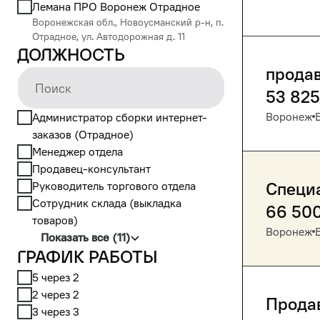
Лемана ПРО Воронеж Отрадное
Воронежская обл., Новоусманский р-н, п.
Отрадное, ул. Автодорожная д. 11
Должность
продав
53 825
Воронеж
Администратор сборки интернет-
заказов (Отрадное)
Менеджер отдела
Продавец-консультант
Руководитель торгового отдела
Специ
Сотрудник склада (выкладка
66 50
товаров)
Воронеж
Показать все (11)
График работы
5 через 2
2 через 2
Прода
3 через 3