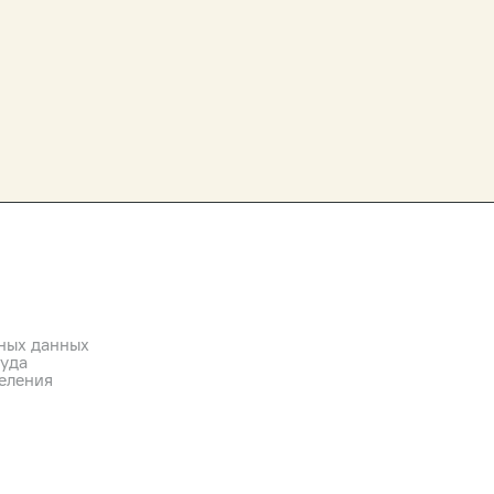
ных данных
руда
еления